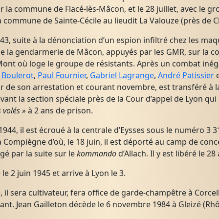
ur la commune de Flacé-lès-Mâcon, et le 28 juillet, avec le 
a commune de Sainte-Cécile au lieudit La Valouze (près de C
43, suite à la dénonciation d’un espion infiltré chez les ma
 la gendarmerie de Mâcon, appuyés par les GMR, sur la co
ont où loge le groupe de résistants. Après un combat inégal
 Boulerot
,
Paul Fournier
,
Gabriel Lagrange
,
André Patissier
 de son arrestation et courant novembre, est transféré à la m
vant la section spéciale près de la Cour d’appel de Lyon q
 volés »
à 2 ans de prison.
 1944, il est écroué à la centrale d’Eysses sous le numéro 3 
à Compiègne d’où, le 18 juin, il est déporté au camp de conc
rigé par la suite sur le
kommando
d’Allach. Il y est libéré le 
é le 2 juin 1945 et arrive à Lyon le 3.
 il sera cultivateur, fera office de garde-champêtre à Corcel
ant. Jean Gailleton décède le 6 novembre 1984 à Gleizé (Rhô