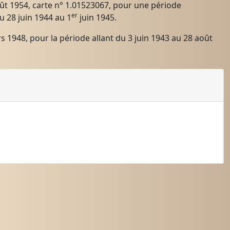
oût 1954, carte n° 1.01523067, pour une période
er
u 28 juin 1944 au 1
juin 1945.
ars 1948, pour la période allant du 3 juin 1943 au 28 août