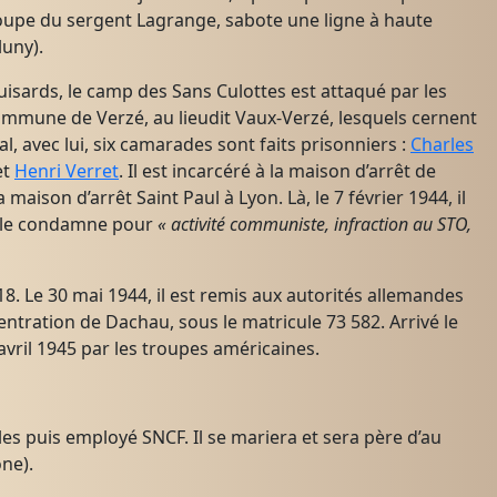
groupe du sergent Lagrange, sabote une ligne à haute
luny).
quisards, le camp des Sans Culottes est attaqué par les
mmune de Verzé, au lieudit Vaux-Verzé, lesquels cernent
, avec lui, six camarades sont faits prisonniers :
Charles
et
Henri Verret
. Il est incarcéré à la maison d’arrêt de
aison d’arrêt Saint Paul à Lyon. Là, le 7 février 1944, il
ui le condamne pour
« activité communiste, infraction au STO,
318. Le 30 mai 1944, il est remis aux autorités allemandes
entration de Dachau, sous le matricule 73 582. Arrivé le
28 avril 1945 par les troupes américaines.
les puis employé SNCF. Il se mariera et sera père d’au
ne).