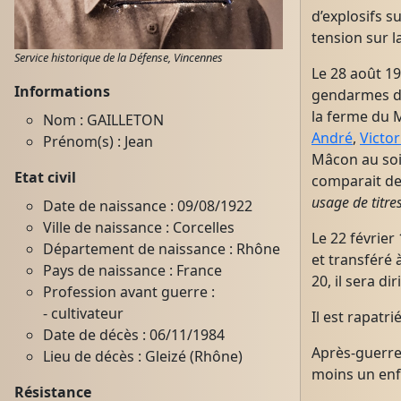
d’explosifs s
tension sur l
Service historique de la Défense, Vincennes
Le 28 août 19
Informations
gendarmes de
la ferme du M
Nom : GAILLETON
André
,
Victor
Prénom(s) : Jean
Mâcon au soir
Etat civil
comparait de
usage de titres
Date de naissance : 09/08/1922
Ville de naissance : Corcelles
Le 22 février
Département de naissance : Rhône
et transféré 
Pays de naissance : France
20, il sera di
Profession avant guerre :
- cultivateur
Il est rapatri
Date de décès : 06/11/1984
Après-guerre,
Lieu de décès : Gleizé (Rhône)
moins un enf
Résistance