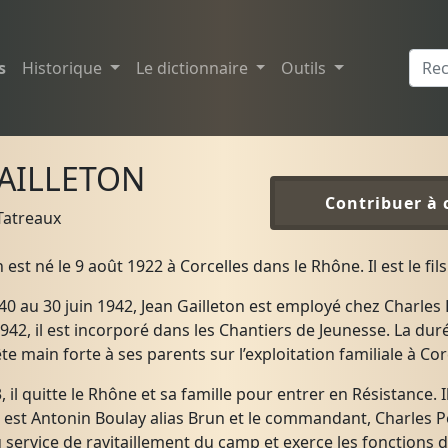
s
Historique
Le dictionnaire
Outils
GAILLETON
Contribuer à 
Tatreaux
 est né le 9 août 1922 à Corcelles dans le Rhône. Il est le fi
40 au 30 juin 1942, Jean Gailleton est employé chez Charles 
1942, il est incorporé dans les Chantiers de Jeunesse. La durée
ête main forte à ses parents sur l’exploitation familiale à Cor
3, il quitte le Rhône et sa famille pour entrer en Résistance. 
 est Antonin Boulay alias Brun et le commandant, Charles P
 service de ravitaillement du camp et exerce les fonctions de c