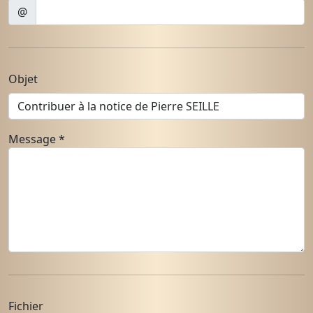
@
Objet
Message
*
Fichier