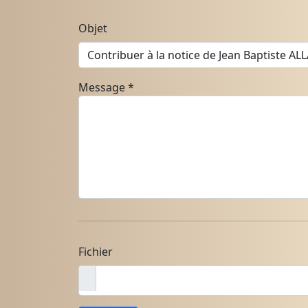
Objet
Message
*
Fichier