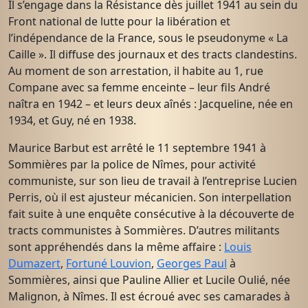
Il s’engage dans la Résistance dès juillet 1941 au sein du
Front national de lutte pour la libération et
l’indépendance de la France, sous le pseudonyme « La
Caille ». Il diffuse des journaux et des tracts clandestins.
Au moment de son arrestation, il habite au 1, rue
Compane avec sa femme enceinte – leur fils André
naîtra en 1942 – et leurs deux aînés : Jacqueline, née en
1934, et Guy, né en 1938.
Maurice Barbut est arrêté le 11 septembre 1941 à
Sommières par la police de Nîmes, pour activité
communiste, sur son lieu de travail à l’entreprise Lucien
Perris, où il est ajusteur mécanicien. Son interpellation
fait suite à une enquête consécutive à la découverte de
tracts communistes à Sommières. D’autres militants
sont appréhendés dans la même affaire :
Louis
Dumazert
,
Fortuné Louvion
,
Georges Paul
à
Sommières, ainsi que Pauline Allier et Lucile Oulié, née
Malignon, à Nîmes. Il est écroué avec ses camarades à